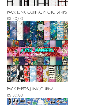
PACK JUNK JOURNAL PHOTO STRIPS
Preço
R$ 30,00
PACK PAPERS JUNK JOURNAL
Preço
R$ 30,00