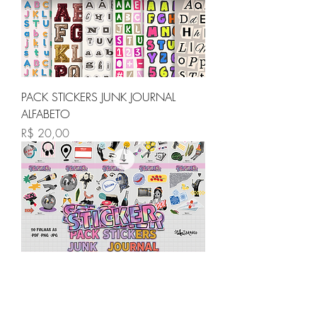
PACK STICKERS JUNK JOURNAL
ALFABETO
Preço
R$ 20,00