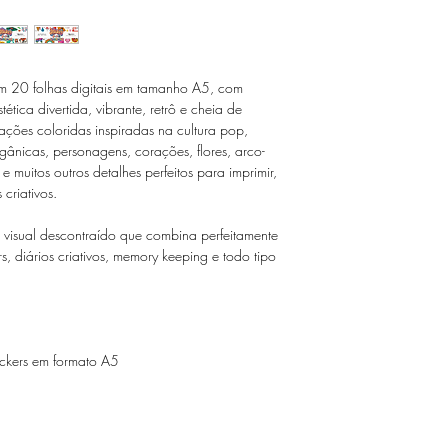
tem 20 folhas digitais em tamanho A5, com
tica divertida, vibrante, retrô e cheia de
ações coloridas inspiradas na cultura pop,
gânicas, personagens, corações, flores, arco-
s e muitos outros detalhes perfeitos para imprimir,
 criativos.
m visual descontraído que combina perfeitamente
s, diários criativos, memory keeping e todo tipo
tickers em formato A5