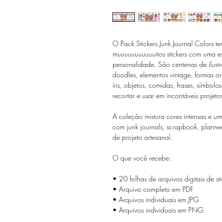
O Pack Stickers Junk Journal Colors 
muuuuuuuuuuuitos stickers com uma esté
personalidade. São centenas de ilustr
doodles, elementos vintage, formas or
íris, objetos, comidas, frases, símbolo
recortar e usar em incontáveis projetos
A coleção mistura cores intensas e u
com junk journals, scrapbook, planner
de projeto artesanal.
O que você recebe:
• 20 folhas de arquivos digitais de s
• Arquivo completo em PDF
• Arquivos individuais em JPG
• Arquivos individuais em PNG