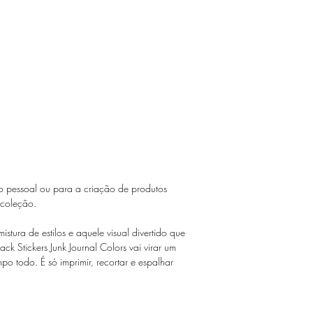
o pessoal ou para a criação de produtos
 coleção.
stura de estilos e aquele visual divertido que
ck Stickers Junk Journal Colors vai virar um
o todo. É só imprimir, recortar e espalhar