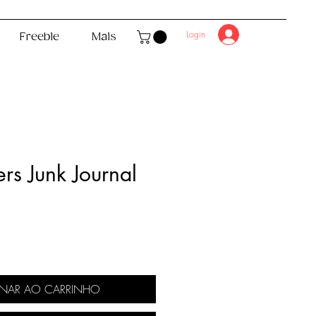
Login
Freebie
Mais
ers Junk Journal
eço
ONAR AO CARRINHO