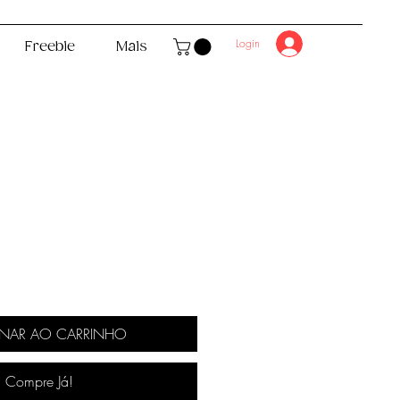
Login
Freebie
Mais
ço
ONAR AO CARRINHO
Compre Já!