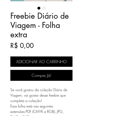
Freebie Diário de
Viagem - Folha
extra
Preço
R$ 0,00
ADICIONAR AO CARRINHO
Compre Já!
Se você gostou da coleção Diário de
Viagem, vai gostar desse freebie que
completa a coleção!
Essa folha está nas seguintes
extensões:PDF (CMYK e RGB), JPG,