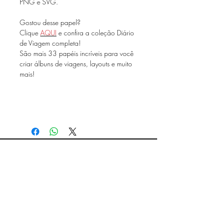
PNG e SVG.
Gostou desse papel?
Clique
AQUI
e confira a coleção Diário
de Viagem completa!
São mais 33 papéis incríveis para você
criar álbuns de viagens, layouts e muito
mais!