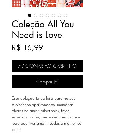
Coleção All You
Need is Love
Preço
R$ 16,99
ADICIONAR AO CARRINHO
Compre Já!
Essa coleção tá perfeita para nossos
projetinhos apaixonados, memórias
cheias de amor, bilhetinhos, fotos
especiais, dates, presentes handmade e
tudo que tiver amor, risadas e momentos
bons!