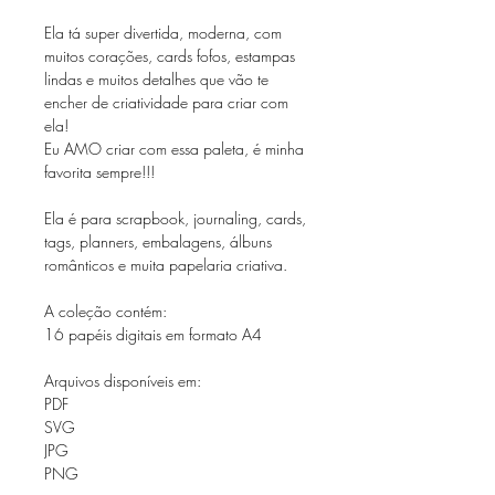
Ela tá super divertida, moderna, com
muitos corações, cards fofos, estampas
lindas e muitos detalhes que vão te
encher de criatividade para criar com
ela!
Eu AMO criar com essa paleta, é minha
favorita sempre!!!
Ela é para scrapbook, journaling, cards,
tags, planners, embalagens, álbuns
românticos e muita papelaria criativa.
A coleção contém:
16 papéis digitais em formato A4
Arquivos disponíveis em:
PDF
SVG
JPG
PNG