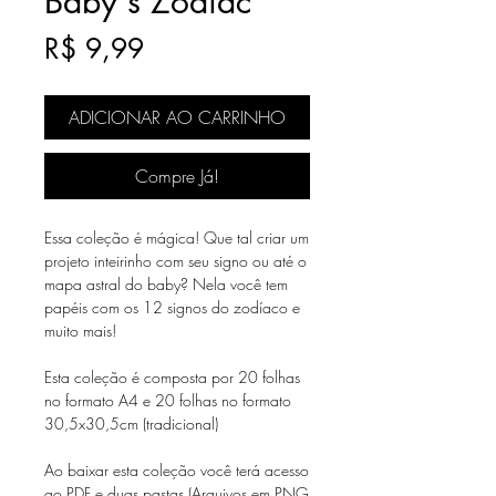
Baby's Zodiac
Preço
R$ 9,99
ADICIONAR AO CARRINHO
Compre Já!
Essa coleção é mágica! Que tal criar um
projeto inteirinho com seu signo ou até o
mapa astral do baby? Nela você tem
papéis com os 12 signos do zodíaco e
muito mais!
Esta coleção é composta por 20 folhas
no formato A4 e 20 folhas no formato
30,5x30,5cm (tradicional)
Ao baixar esta coleção você terá acesso
ao PDF e duas pastas (Arquivos em PNG