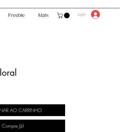
Login
Freebie
Mais
loral
ço
ONAR AO CARRINHO
Compre Já!